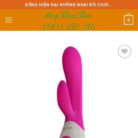
Skip
SỐNG HIỆN ĐẠI KHÔNG NGẠI ĐỒ CHƠI...
to
0
content
Add to
wishlist