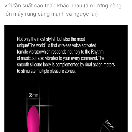
với tần suất cao thấp khác nhau (âm lượng càng
lớn máy rung càng mạnh và ngược lại)