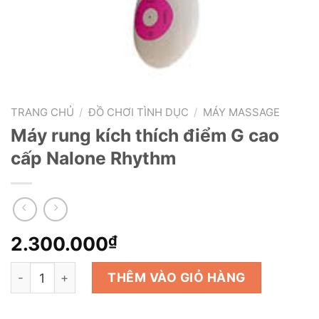
TRANG CHỦ
/
ĐỒ CHƠI TÌNH DỤC
/
MÁY MASSAGE
Máy rung kích thích điểm G cao
cấp Nalone Rhythm
2.300.000
₫
Máy rung kích thích điểm G cao cấp Nalone Rhythm số l
THÊM VÀO GIỎ HÀNG