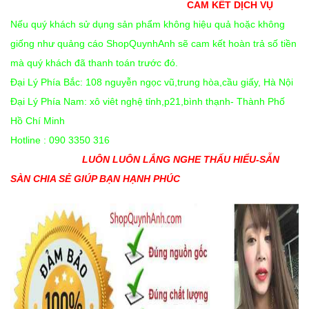
CAM KẾT DỊCH VỤ
Nếu quý khách sử dụng sản phẩm không hiệu quả hoặc không
giống như quảng cáo ShopQuynhAnh sẽ cam kết hoàn trả số tiền
mà quý khách đã thanh toán trước đó.
Đại Lý Phía Bắc: 108 nguyễn ngọc vũ,trung hòa,cầu giấy, Hà Nội
Đại Lý Phía Nam: xô viêt nghệ tỉnh,p21,bình thạnh- Thành Phố
Hồ Chí Minh
Hotline : 090 3350 316
LUÔN LUÔN LẮNG NGHE THẤU HIỂU-SẴN
SÀN CHIA SẺ GIÚP BẠN HẠNH PHÚC