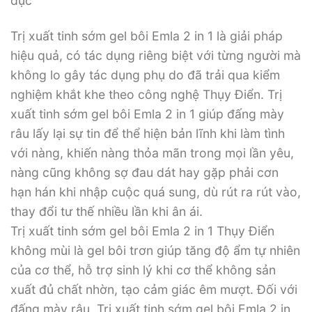
dục
Trị xuất tinh sớm gel bôi Emla 2 in 1 là giải pháp
hiệu quả, có tác dụng riêng biệt với từng người mà
không lo gây tác dụng phụ do đã trải qua kiểm
nghiệm khắt khe theo công nghệ Thụy Điển. Trị
xuất tinh sớm gel bôi Emla 2 in 1 giúp đấng mày
râu lấy lại sự tin để thể hiện bản lĩnh khi làm tình
với nàng, khiến nàng thỏa mãn trong mọi lần yêu,
nàng cũng không sợ đau dát hay gặp phải cơn
hạn hán khi nhập cuộc quá sung, dù rút ra rút vào,
thay đổi tư thế nhiều lần khi ân ái.
Trị xuất tinh sớm gel bôi Emla 2 in 1 Thụy Điển
không mùi là gel bôi trơn giúp tăng độ ẩm tự nhiên
của cơ thể, hỗ trợ sinh lý khi cơ thể không sản
xuất đủ chất nhờn, tạo cảm giác êm mượt. Đối với
đấng mày râu, Trị xuất tinh sớm gel bôi Emla 2 in