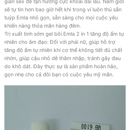
gian sex để tận hưởng cực khoái dài lâu. Nam giới
sẽ tự tin hơn bao giờ hết khi trong ví luôn thủ sẵn
tuýp Emla nhỏ gọn, sẵn sàng cho mọi cuộc yêu
khiến nàng thỏa mãn hàng đêm.
Trị xuất tinh sớm gel bôi Emla 2 in 1 tăng độ ẩm tự
nhiên cho âm đạo: Đối với phái nữ, giúp hỗ trợ
tăng độ ẩm tự nhiên khi cơ thể không tiết đủ chất
nhờn, giúp cậu nhỏ dễ thâm nhập, tránh gây đau
do khô dát. Đây thực sự là sản phẩm hoàn hảo,
gọn nhẹ cho cả đôi bạn có cuộc yêu mỹ mãn.