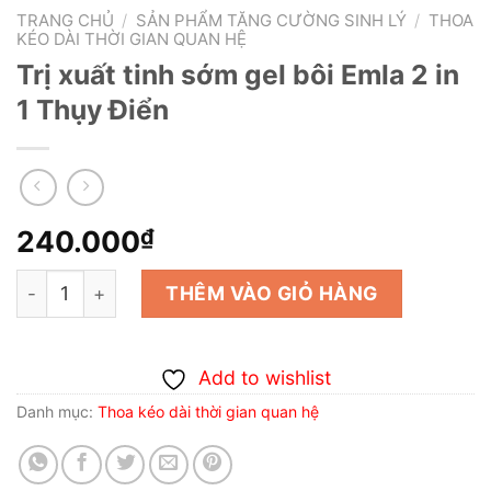
TRANG CHỦ
/
SẢN PHẨM TĂNG CƯỜNG SINH LÝ
/
THOA
KÉO DÀI THỜI GIAN QUAN HỆ
Trị xuất tinh sớm gel bôi Emla 2 in
1 Thụy Điển
240.000
₫
Trị xuất tinh sớm gel bôi Emla 2 in 1 Thụy Điển số lượng
THÊM VÀO GIỎ HÀNG
Add to wishlist
Danh mục:
Thoa kéo dài thời gian quan hệ