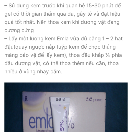
– Sử dụng kem trước khi quan hệ 15-30 phút để
gel có thời gian thấm qua da, gây tê và đạt hiệu
quả tốt nhất. Nên thoa kem khi dương vật đang
cương cứng
– Lấy một lượng kem Emla vừa đủ bằng 1 – 2 hạt
đậu(quay ngược nắp tuýp kem để chọc thủng
màng bảo vệ để lấy kem), thoa đều khắp ½ phía
đầu dương vật, có thể thoa thêm nếu cần, thoa
nhiều ở vùng nhạy cảm.