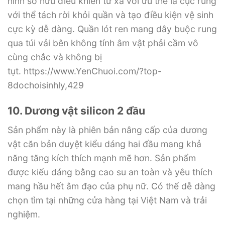
hình sở hữu điều khiển từ xa với ưu thế là cục rung
với thể tách rời khỏi quần và tạo điều kiện vệ sinh
cực kỳ dễ dàng. Quần lót ren mang dây buộc rung
qua túi vải bên không tính âm vật phải cầm vô
cùng chắc và không bị
tụt. https://www.YenChuoi.com/?top-
8dochoisinhly,429
10. Dương vật silicon 2 đầu
Sản phẩm này là phiên bản nâng cấp của dương
vật căn bản duyệt kiểu dáng hai đầu mang khả
năng tăng kích thích mạnh mẽ hơn. Sản phẩm
được kiểu dáng bằng cao su an toàn và yêu thích
mang hầu hết âm đạo của phụ nữ. Có thể dễ dàng
chọn tìm tại những cửa hàng tại Việt Nam và trải
nghiệm.