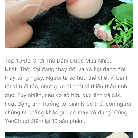
Top 10 Đồ Chơi Thủ Dâm Được Mua Nhiều
Nhất. Thời đại đang thay đổi và xã hội đang đổi
thay từng ngày. Người ta sở hữu thể chết vì bệnh
tật vì tuổi tác, nhưng ko ai chết vì thiếu thốn tình
dục. Tuy nhiên, nếu ko sở hữu dục tình và các
hoạt động ảnh hưởng tới sinh lý cơ thể, con người
chúng ta chẳng khác gì 1 cỗ máy vô dụng. Cùng
YenChuoi điểm lại 10 sản phẩm.