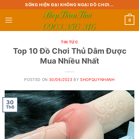
Skip
SỐNG HIỆN ĐẠI KHÔNG NGẠI ĐỒ CHƠI...
to
0
content
TIN TỨC
Top 10 Đồ Chơi Thủ Dâm Được
Mua Nhiều Nhất
POSTED ON
30/06/2023
BY
SHOPQUYNHANH
30
Th6