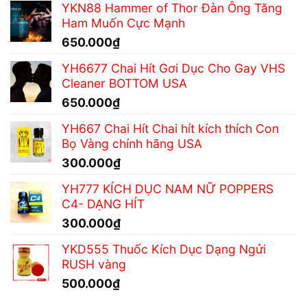
YKN88 Hammer of Thor Đàn Ông Tăng
Ham Muốn Cực Mạnh
650.000
₫
YH6677 Chai Hít Gơi Dục Cho Gay VHS
Cleaner BOTTOM USA
650.000
₫
YH667 Chai Hít Chai hít kích thích Con
Bọ Vàng chính hãng USA
300.000
₫
YH777 KÍCH DỤC NAM NỮ POPPERS
C4- DẠNG HÍT
300.000
₫
YKD555 Thuốc Kích Dục Dạng Ngửi
RUSH vàng
500.000
₫