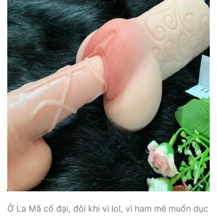
Ở La Mã cổ đại, đôi khi vì lol, vì ham mê muốn dục