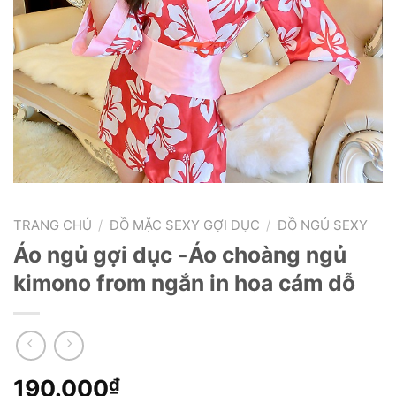
TRANG CHỦ
/
ĐỒ MẶC SEXY GỢI DỤC
/
ĐỒ NGỦ SEXY
Áo ngủ gợi dục -Áo choàng ngủ
kimono from ngắn in hoa cám dỗ
190.000
₫