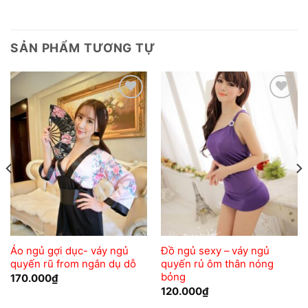
SẢN PHẨM TƯƠNG TỰ
Add to
Add to
wishlist
wishlist
Áo ngủ gợi dục- váy ngủ
Đồ ngủ sexy – váy ngủ
quyến rũ from ngắn dụ dỗ
quyến rủ ôm thân nóng
bỏng
170.000
₫
120.000
₫