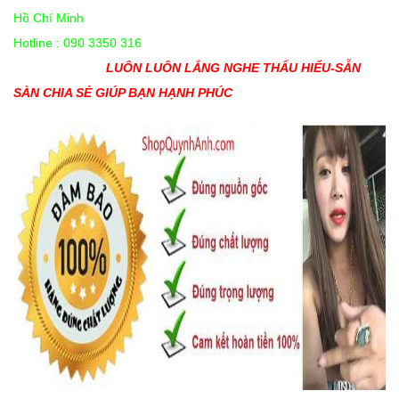
Hồ Chí Minh
Hotline : 090 3350 316
LUÔN LUÔN LẮNG NGHE THẤU HIỂU-SẴN
SÀN CHIA SẺ GIÚP BẠN HẠNH PHÚC