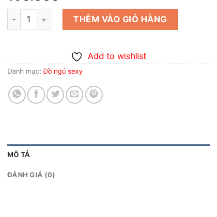
Áo ngủ gợi dục -Áo choàng ngủ kimono from ngắn in ho
THÊM VÀO GIỎ HÀNG
Add to wishlist
Danh mục:
Đồ ngủ sexy
MÔ TẢ
ĐÁNH GIÁ (0)