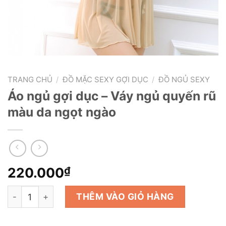
TRANG CHỦ
/
ĐỒ MẶC SEXY GỢI DỤC
/
ĐỒ NGỦ SEXY
Áo ngủ gợi dục – Váy ngủ quyến rũ
màu da ngọt ngào
220.000
₫
Áo ngủ gợi dục - Váy ngủ quyến rũ màu da ngọt ngào số
THÊM VÀO GIỎ HÀNG