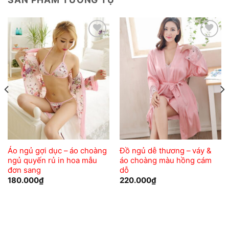
Add to
Add to
wishlist
wishlist
Áo ngủ gợi dục – áo choàng
Đồ ngủ dễ thương – váy &
ngủ quyến rủ in hoa mẫu
áo choàng màu hồng cám
đơn sang
dỗ
180.000
₫
220.000
₫