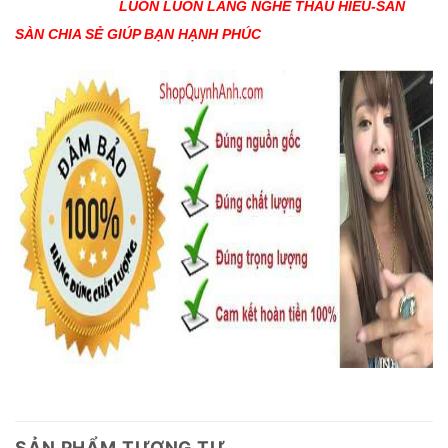
LUÔN LUÔN LẮNG NGHE THẤU HIỂU-SẴN
SÀN CHIA SẺ GIÚP BẠN HẠNH PHÚC
SẢN PHẨM TƯƠNG TỰ