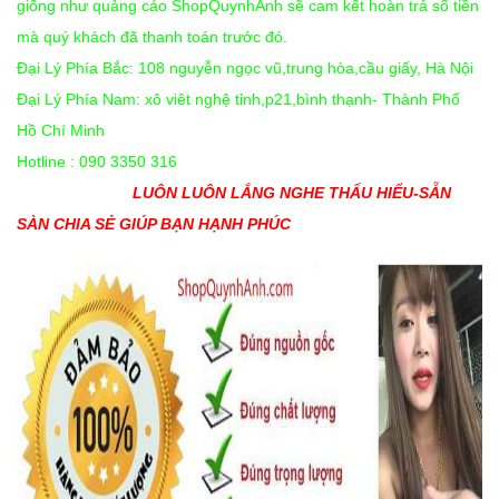
giống như quảng cáo ShopQuynhAnh sẽ cam kết hoàn trả số tiền
mà quý khách đã thanh toán trước đó.
Đại Lý Phía Bắc: 108 nguyễn ngọc vũ,trung hòa,cầu giấy, Hà Nội
Đại Lý Phía Nam: xô viêt nghệ tỉnh,p21,bình thạnh- Thành Phố
Hồ Chí Minh
Hotline : 090 3350 316
LUÔN LUÔN LẮNG NGHE THẤU HIỂU-SẴN
SÀN CHIA SẺ GIÚP BẠN HẠNH PHÚC