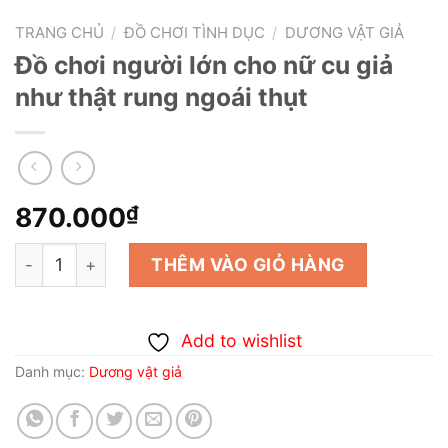
TRANG CHỦ
/
ĐỒ CHƠI TÌNH DỤC
/
DƯƠNG VẬT GIẢ
Đồ chơi người lớn cho nữ cu giả
như thật rung ngoái thụt
870.000
₫
Đồ chơi người lớn cho nữ cu giả như thật rung ngoái thụ
THÊM VÀO GIỎ HÀNG
Add to wishlist
Danh mục:
Dương vật giả