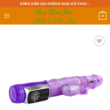
Skip
SỐNG HIỆN ĐẠI KHÔNG NGẠI ĐỒ CHƠI...
to
0
content
Add to
wishlist